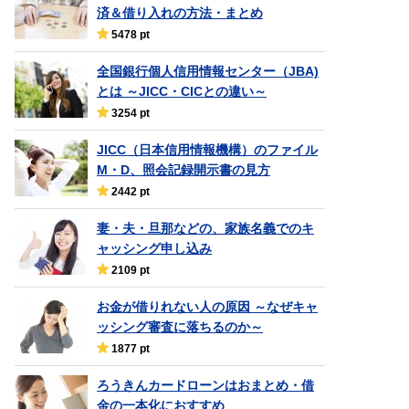
済＆借り入れの方法・まとめ
5478 pt
全国銀行個人信用情報センター（JBA)
とは ～JICC・CICとの違い～
3254 pt
JICC（日本信用情報機構）のファイル
M・D、照会記録開示書の見方
2442 pt
妻・夫・旦那などの、家族名義でのキ
ャッシング申し込み
2109 pt
お金が借りれない人の原因 ～なぜキャ
ッシング審査に落ちるのか～
1877 pt
ろうきんカードローンはおまとめ・借
金の一本化におすすめ