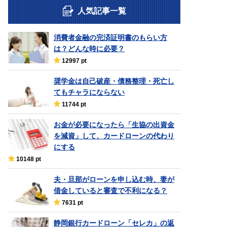
人気記事一覧
消費者金融の完済証明書のもらい方
は？どんな時に必要？
12997 pt
奨学金は自己破産・債務整理・死亡し
てもチャラにならない
11744 pt
お金が必要になったら「生協の出資金
を減資」して、カードローンの代わり
にする
10148 pt
夫・旦那がローンを申し込む時、妻が
借金していると審査で不利になる？
7631 pt
静岡銀行カードローン「セレカ」の返