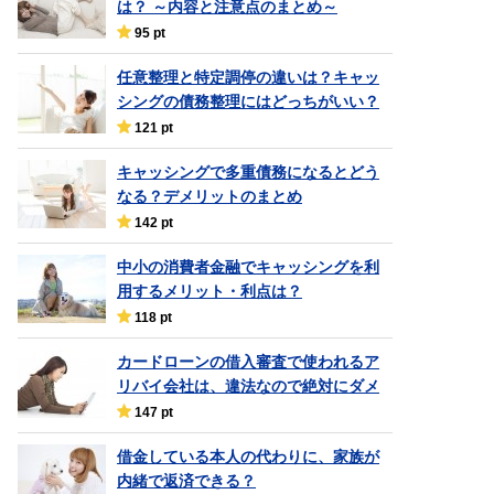
は？ ～内容と注意点のまとめ～
95 pt
任意整理と特定調停の違いは？キャッ
シングの債務整理にはどっちがいい？
121 pt
キャッシングで多重債務になるとどう
なる？デメリットのまとめ
142 pt
中小の消費者金融でキャッシングを利
用するメリット・利点は？
118 pt
カードローンの借入審査で使われるア
リバイ会社は、違法なので絶対にダメ
147 pt
借金している本人の代わりに、家族が
内緒で返済できる？