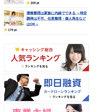
209 pt
債務整理は家族に内緒でできる ～特定
調停は不可、任意整理・個人再生など
はOK～
179 pt