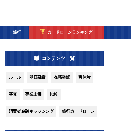
銀行
カードローンランキング
コンテンツ一覧
ルール
即日融資
在籍確認
実体験
審査
専業主婦
比較
消費者金融キャッシング
銀行カードローン