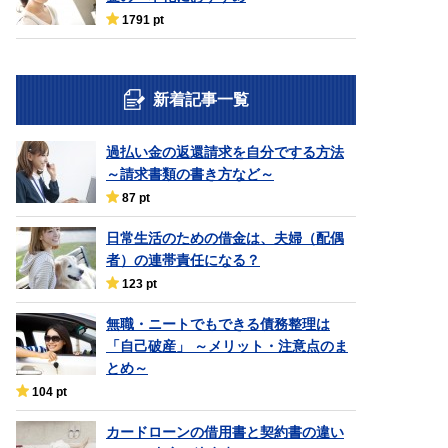
1791 pt
新着記事一覧
過払い金の返還請求を自分でする方法
～請求書類の書き方など～
87 pt
日常生活のための借金は、夫婦（配偶
者）の連帯責任になる？
123 pt
無職・ニートでもできる債務整理は
「自己破産」 ～メリット・注意点のま
とめ～
104 pt
カードローンの借用書と契約書の違い