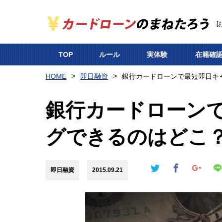
[
TOP
ルール
実体験
在籍確
HOME
即日融資
銀行カードローンで最短即日キ
銀行カードローン
グできるのはどこ
即日融資
2015.09.21