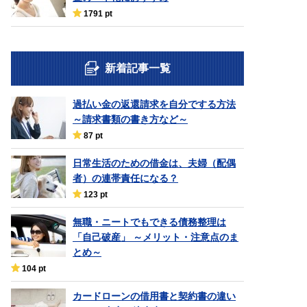
1791 pt
新着記事一覧
過払い金の返還請求を自分でする方法
～請求書類の書き方など～
87 pt
日常生活のための借金は、夫婦（配偶
者）の連帯責任になる？
123 pt
無職・ニートでもできる債務整理は
「自己破産」 ～メリット・注意点のま
とめ～
104 pt
カードローンの借用書と契約書の違い