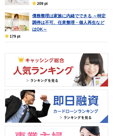
209 pt
債務整理は家族に内緒でできる ～特定
調停は不可、任意整理・個人再生など
はOK～
179 pt