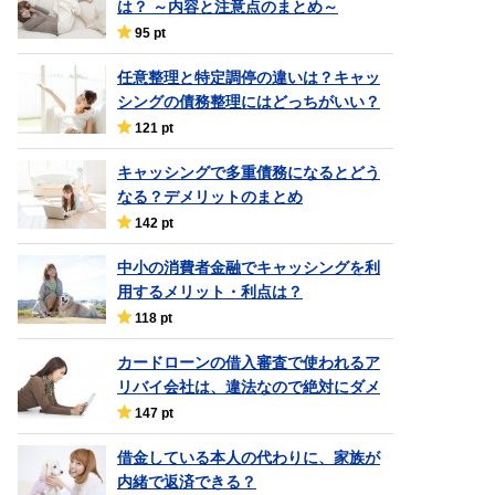
は？ ～内容と注意点のまとめ～
95 pt
任意整理と特定調停の違いは？キャッ
シングの債務整理にはどっちがいい？
121 pt
キャッシングで多重債務になるとどう
なる？デメリットのまとめ
142 pt
中小の消費者金融でキャッシングを利
用するメリット・利点は？
118 pt
カードローンの借入審査で使われるア
リバイ会社は、違法なので絶対にダメ
147 pt
借金している本人の代わりに、家族が
内緒で返済できる？