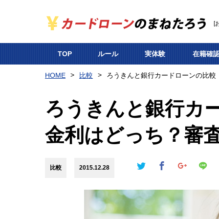
[
TOP
ルール
実体験
在籍確
HOME
比較
ろうきんと銀行カードローンの比較
ろうきんと銀行カー
金利はどっち？審
比較
2015.12.28