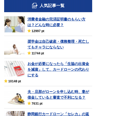
人気記事一覧
消費者金融の完済証明書のもらい方
は？どんな時に必要？
12997 pt
奨学金は自己破産・債務整理・死亡し
てもチャラにならない
11744 pt
お金が必要になったら「生協の出資金
を減資」して、カードローンの代わり
にする
10148 pt
夫・旦那がローンを申し込む時、妻が
借金していると審査で不利になる？
7631 pt
静岡銀行カードローン「セレカ」の返