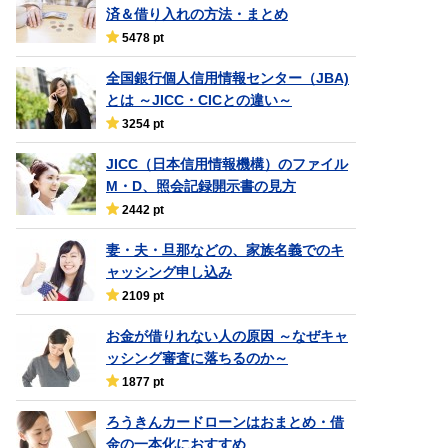
済＆借り入れの方法・まとめ
5478 pt
全国銀行個人信用情報センター（JBA)
とは ～JICC・CICとの違い～
3254 pt
JICC（日本信用情報機構）のファイル
M・D、照会記録開示書の見方
2442 pt
妻・夫・旦那などの、家族名義でのキ
ャッシング申し込み
2109 pt
お金が借りれない人の原因 ～なぜキャ
ッシング審査に落ちるのか～
1877 pt
ろうきんカードローンはおまとめ・借
金の一本化におすすめ